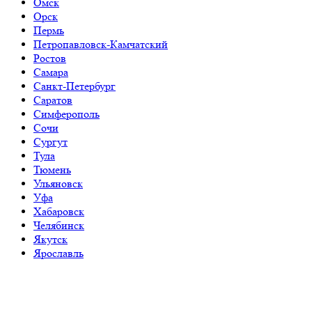
Омск
Орск
Пермь
Петропавловск-Камчатский
Ростов
Самара
Санкт-Петербург
Саратов
Симферополь
Сочи
Сургут
Тула
Тюмень
Ульяновск
Уфа
Хабаровск
Челябинск
Якутск
Ярославль