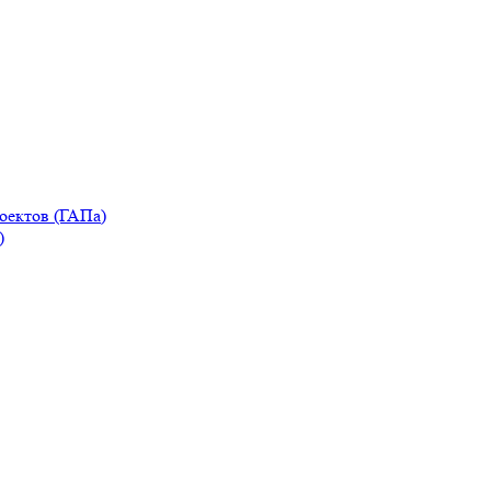
оектов (ГАПа)
)