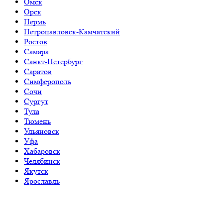
Омск
Орск
Пермь
Петропавловск-Камчатский
Ростов
Самара
Санкт-Петербург
Саратов
Симферополь
Сочи
Сургут
Тула
Тюмень
Ульяновск
Уфа
Хабаровск
Челябинск
Якутск
Ярославль